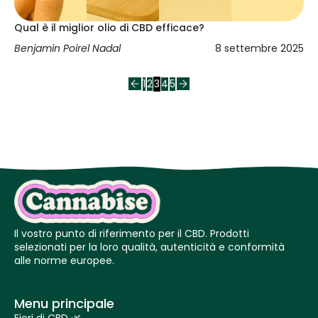
Qual è il miglior olio di CBD efficace?
Benjamin Poirel Nadal
8 settembre 2025
1
2
3
4
5
Il vostro punto di riferimento per il CBD. Prodotti
selezionati per la loro qualità, autenticità e conformità
alle norme europee.
Menu principale
Fiori di CBD 🌿