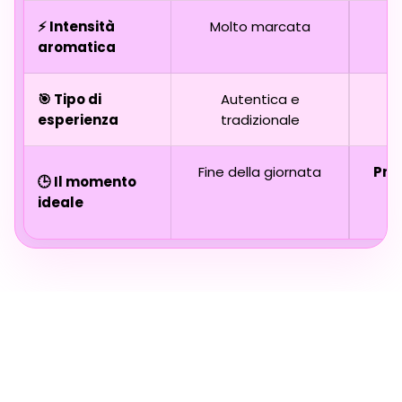
⚡ Intensità
Molto marcata
aromatica
r
🎯 Tipo di
Autentica e
esperienza
tradizionale
Fine della giornata
Pro
🕒 Il momento
ideale