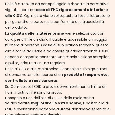
L'olio è ottenuto da canapa legale e rispetta la normativa
vigente, con un
tasso di THC rigorosamente inferiore
allo 0,3%
. Ogni lotto viene sottoposto a test di laboratorio
per garantire la purezza, la conformità e la tracciabilità
del prodotto.
La
qualità delle materie prime
viene selezionata con
cura per offrire un olio affidabile e accessibile al maggior
numero di persone. Grazie al suo pratico formato, questo
olio è facile da usare e da dosare quotidianamente. Il suo
flacone compatto consente una manipolazione semplice
e pulita, adatta a un uso regolare.
L'olio al CBD e alla melatonina Cannabise
si rivolge quindi
ai consumatori alla ricerca di un
prodotto trasparente,
controllato e rassicurante
.
Su Cannabise, il
CBD a prezzi convenienti
non si limita ai
fiori: i nostri oli ne sono la prova.
Dosaggio e uso dell'olio di CBD e della melatonina
Se desiderate
migliorare il vostro sonno
,
il nostro olio al
CBD e melatonina potrebbe aiutarvi, donandovi serenità e