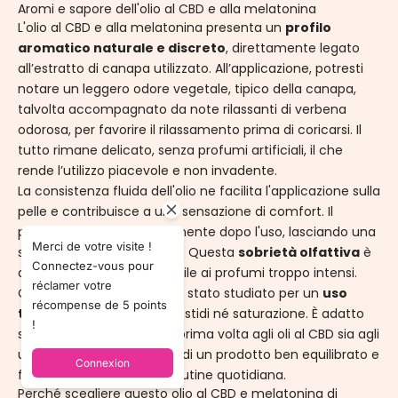
Aromi e sapore dell'olio al CBD e alla melatonina
L'olio al CBD e alla melatonina presenta un
profilo
aromatico naturale e discreto
, direttamente legato
all’estratto di canapa utilizzato. All’applicazione, potresti
notare un leggero odore vegetale, tipico della canapa,
talvolta accompagnato da note rilassanti di verbena
odorosa, per favorire il rilassamento prima di coricarsi. Il
tutto rimane delicato, senza profumi artificiali, il che
rende l’utilizzo piacevole e non invadente.
La consistenza fluida dell'olio ne facilita l'applicazione sulla
pelle e contribuisce a una sensazione di comfort. Il
profumo svanisce rapidamente dopo l'uso, lasciando una
Merci de votre visite !
sensazione neutra e pulita. Questa
sobrietà olfattiva
è
Connectez-vous pour
apprezzata da chi è sensibile ai profumi troppo intensi.
réclamer votre
Questo profilo sensoriale è stato studiato per un
uso
récompense de 5 points
topico regolare
, senza fastidi né saturazione. È adatto
!
sia a chi si avvicina per la prima volta agli oli al CBD sia agli
utenti abituali, alla ricerca di un prodotto ben equilibrato e
Connexion
facile da integrare nella routine quotidiana.
Perché scegliere questo olio al CBD e melatonina di