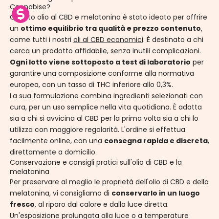
Cannabise?
Questo olio al CBD e melatonina è stato ideato per offrire
un
ottimo equilibrio tra qualità e prezzo contenuto
,
come tutti i nostri
oli al CBD economici
. È destinato a chi
cerca un prodotto affidabile, senza inutili complicazioni.
Ogni lotto viene sottoposto a test di laboratorio
per
garantire una composizione conforme alla normativa
europea, con un tasso di THC inferiore allo 0,3%.
La sua formulazione combina ingredienti selezionati con
cura, per un uso semplice nella vita quotidiana. È adatta
sia a chi si avvicina al CBD per la prima volta sia a chi lo
utilizza con maggiore regolarità. L'ordine si effettua
facilmente online, con una
consegna rapida e discreta
,
direttamente a domicilio.
Conservazione e consigli pratici sull'olio di CBD e la
melatonina
Per preservare al meglio le proprietà dell'olio di CBD e della
melatonina, vi consigliamo di
conservarlo in un luogo
fresco
, al riparo dal calore e dalla luce diretta.
Un'esposizione prolungata alla luce o a temperature