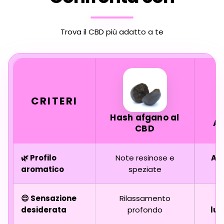
Trova il CBD più adatto a te
CRITERI
Hash afgano al
A
CBD
🌿 Profilo
Note resinose e
Agr
aromatico
speziate
n
😌 Sensazione
Rilassamento
desiderata
profondo
luc