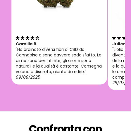
Camille R.
Julien M
"Ho ordinato diversi fiori al CBD da
"L'olio d
Cannabise e sono davvero soddisfatto. Le
diventat
cime sono ben rifinite, gli aromi sono
della mia
naturali e la qualità è costante. Consegna
e la qual
veloce e discreta, niente da ridire."
le analisi
09/08/2025
composiz
28/07/2
Confronta con