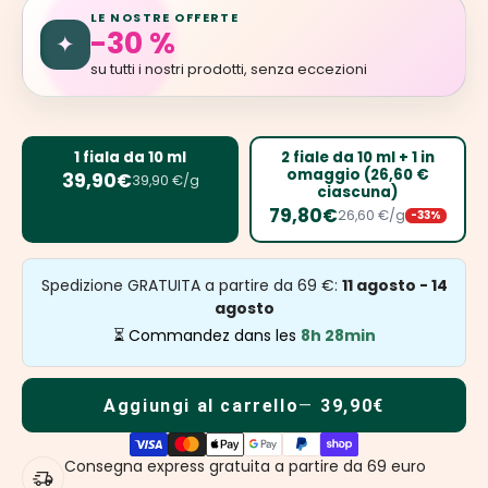
LE NOSTRE OFFERTE
-30 %
✦
su tutti i nostri prodotti, senza eccezioni
1 fiala da 10 ml
2 fiale da 10 ml + 1 in
omaggio (26,60 €
39,90€
39,90 €/g
ciascuna)
79,80€
26,60 €/g
-33%
Spedizione GRATUITA a partire da 69 €:
11 agosto - 14
agosto
⏳ Commandez dans les
8h 28min
Aggiungi al carrello
39,90€
Consegna express gratuita a partire da 69 euro