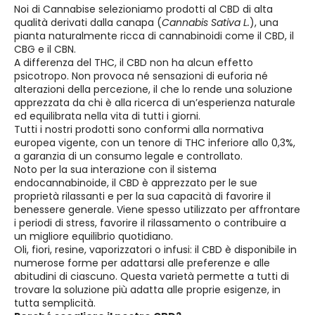
Noi di Cannabise selezioniamo prodotti al CBD di alta
qualità derivati dalla canapa (
Cannabis Sativa L.
), una
pianta naturalmente ricca di cannabinoidi come il CBD, il
CBG e il CBN.
A differenza del THC, il CBD non ha alcun effetto
psicotropo. Non provoca né sensazioni di euforia né
alterazioni della percezione, il che lo rende una soluzione
apprezzata da chi è alla ricerca di un’esperienza naturale
ed equilibrata nella vita di tutti i giorni.
Tutti i nostri prodotti sono conformi alla normativa
europea vigente, con un tenore di THC inferiore allo 0,3%,
a garanzia di un consumo legale e controllato.
Noto per la sua interazione con il sistema
endocannabinoide, il CBD è apprezzato per le sue
proprietà rilassanti e per la sua capacità di favorire il
benessere generale. Viene spesso utilizzato per affrontare
i periodi di stress, favorire il rilassamento o contribuire a
un migliore equilibrio quotidiano.
Oli, fiori, resine, vaporizzatori o infusi: il CBD è disponibile in
numerose forme per adattarsi alle preferenze e alle
abitudini di ciascuno. Questa varietà permette a tutti di
trovare la soluzione più adatta alle proprie esigenze, in
tutta semplicità.