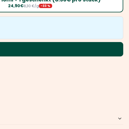
24,90€
8,30 €/g
-33 %