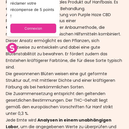
Purple Haze CBD ist ein legales Produkt auf Hanfbasis. Es
réclamer votre
ersetzt keine medizinische Behandlung.
récompense de 5 points
Anbau und Zusammensetzung von Purple Haze CBD
!
Purple Haze CBD stammt aus einer
Gewächshausanbau
, einer Anbaumethode, die
Connexion
natürliches Licht mit technischen Hilfsmitteln kombiniert.
Dieser Ansatz ermöglicht es den Pflanzen, sich
schrittweise zu entwickeln und dabei eine gute
Blütenstabilität zu bewahren. Er fördert zudem das
Entstehen kräftigerer Farbtöne, die für diese Sorte typisch
sind.
Die gewonnenen Blüten weisen eine gut geformte
Struktur auf, mit mittlerer Dichte und einer kräftigeren
Färbung als bei herkömmlichen Sorten.
Die Zusammensetzung entspricht den geltenden
gesetzlichen Bestimmungen. Der THC-Gehalt liegt
gemäß den europäischen Vorschriften für Hanf strikt
unter 0,3 %.
Jede Ernte wird
Analysen in einem unabhängigen
Labor
, um die angegebenen Werte zu überprüfen und