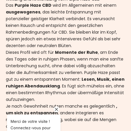
Das
Purple Haze CBD
wird im Allgemeinen mit einem
ausgewogenes
, das leichte Entspannung mit
potenzieller geistiger Klarheit verbindet. Es verursacht
keinen Rausch und entspricht den gesetzlichen
Rahmenbedingungen für CBD. Sie bleiben klar im Kopf,
spüren jedoch ein etwas intensiveres Gefühl als bei sehr
dezenten oder neutralen Blüten.
Dieses Profil wird oft für
Momente der Ruhe
, am Ende
des Tages oder in ruhigen Phasen, wenn man eine sanfte
Unterbrechung sucht, ohne dabei völlig abzuschalten
oder die Aufmerksamkeit zu verlieren. Purple Haze passt
gut zu einem entspannten Moment:
Lesen, Musik, einen
ruhigen Abendausklang
. Es fügt sich mühelos ein, ohne
einen bestimmten Rhythmus oder übermäßige Intensität
aufzuzwingen.
Je nach Gewohnheit nutzen manche es gelegentlich
,
um sich zu entspannen
, andere integrieren es
regelmäßiger in ihren Alltag, wobei sie auf die Mengen
Merci de votre visite !
achten.
Connectez-vous pour