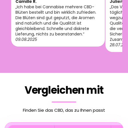
Camille R.
Julien M
„Ich habe bei Cannabise mehrere CBD-
„Das Vol
Blüten bestellt und bin wirklich zufrieden.
tägliche
Die Blüten sind gut geputzt, die Aromen
wegzuden
sind natürlich und die Qualität ist
Qualität
gleichbleibend. Schnelle und diskrete
die verfü
Lieferung, nichts zu beanstanden.“
Sicherhei
09.08.2025
Zusamme
28.07.20
Vergleichen mit
Finden Sie das CBD, das zu Ihnen passt