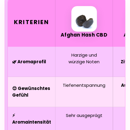
KRITERIEN
Afghan Hash CBD
A
Harzige und
🌿 Aromaprofil
würzige Noten
Zit
Tiefenentspannung
Aus
😌 Gewünschtes
u
Gefühl
⚡
Sehr ausgeprägt
L
Aromaintensität