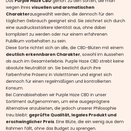
Das
Purple Haze CBD
gehört zu den Sorten, die man
wegen ihres
visuellen und aromatischen
Charakter
ausgewählt werden, die dennoch für den
täglichen Gebrauch geeignet sind. Sie zeichnet sich durch
eine ausdrucksstärkere Identität aus, ohne dabei
kompliziert zu werden oder nur einem erfahrenen
Publikum vorbehalten zu sein.
Diese Sorte richtet sich an alle, die CBD-Blüten mit einem
deutlich erkennbaren Charakter
, sowohl im Aussehen
als auch im Gesamterlebnis. Purple Haze CBD strebt keine
absolute Neutralität an. Sie besticht durch ihre
farbenfrohe Präsenz in Violetttönen und eignet sich
dennoch für einen regelmäßigen und kontrollierten
Konsum.
Bei
Cannabise
haben wir Purple Haze CBD in unser
Sortiment aufgenommen, um eine ausgeprägtere
Alternative anzubieten, die jedoch unserer Philosophie
treu bleibt:
geprüfte Qualität, legales Produkt und
erschwinglicher Preis
. Eine Blüte, die ein wenig aus dem
Rahmen fällt, ohne das Budget zu sprengen.