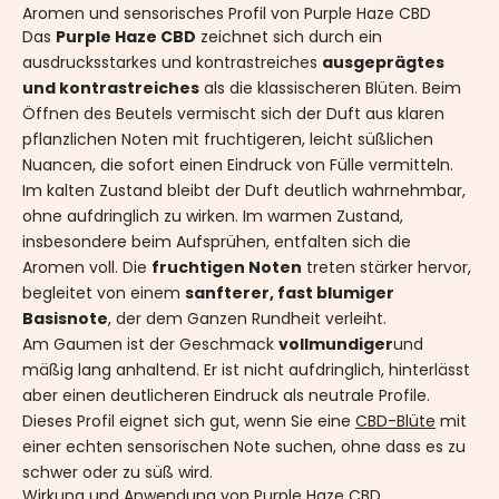
Aromen und sensorisches Profil von Purple Haze CBD
Das
Purple Haze CBD
zeichnet sich durch ein
ausdrucksstarkes und kontrastreiches
ausgeprägtes
und kontrastreiches
als die klassischeren Blüten. Beim
Öffnen des Beutels vermischt sich der Duft aus klaren
pflanzlichen Noten mit fruchtigeren, leicht süßlichen
Nuancen, die sofort einen Eindruck von Fülle vermitteln.
Im kalten Zustand bleibt der Duft deutlich wahrnehmbar,
ohne aufdringlich zu wirken. Im warmen Zustand,
insbesondere beim Aufsprühen, entfalten sich die
Aromen voll. Die
fruchtigen Noten
treten stärker hervor,
begleitet von einem
sanfterer, fast blumiger
Basisnote
, der dem Ganzen Rundheit verleiht.
Am Gaumen ist der Geschmack
vollmundiger
und
mäßig lang anhaltend. Er ist nicht aufdringlich, hinterlässt
aber einen deutlicheren Eindruck als neutrale Profile.
Dieses Profil eignet sich gut, wenn Sie eine
CBD-Blüte
mit
einer echten sensorischen Note suchen, ohne dass es zu
schwer oder zu süß wird.
Wirkung und Anwendung von Purple Haze CBD