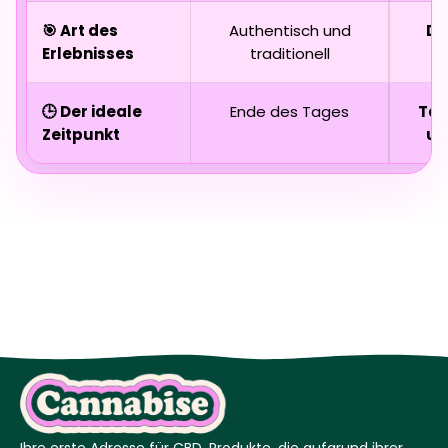
🎯 Art des
Authentisch und
Dy
Erlebnisses
traditionell
🕒 Der ideale
Ende des Tages
Ta
Zeitpunkt
un