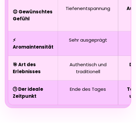
Tiefenentspannung
Aus
😌 Gewünschtes
u
Gefühl
⚡
Sehr ausgeprägt
L
Aromaintensität
🎯 Art des
Authentisch und
Dy
Erlebnisses
traditionell
🕒 Der ideale
Ende des Tages
Ta
Zeitpunkt
un