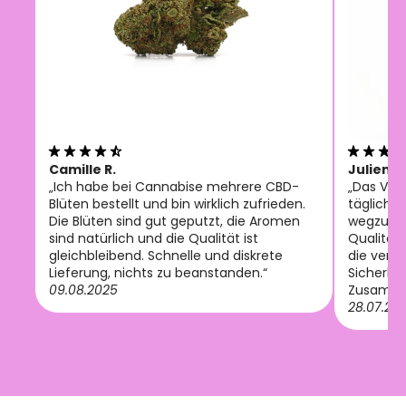
Camille R.
Julien M
„Ich habe bei Cannabise mehrere CBD-
„Das Vol
Blüten bestellt und bin wirklich zufrieden.
tägliche
Die Blüten sind gut geputzt, die Aromen
wegzuden
sind natürlich und die Qualität ist
Qualität
gleichbleibend. Schnelle und diskrete
die verfü
Lieferung, nichts zu beanstanden.“
Sicherhei
09.08.2025
Zusamme
28.07.20