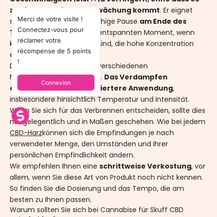
zu einer deutlichen Schwächung kommt
. Er eignet
Merci de votre visite !
sich ebenso gut für eine ruhige Pause
am Ende des
Connectez-vous pour
Tages
als auch für einen entspannten Moment, wenn
réclamer votre
keine Tätigkeiten geplant sind, die hohe Konzentration
récompense de 5 points
erfordern.
!
Die
Skuff CBD
passt sich verschiedenen
Nutzungsgewohnheiten an.
Das Verdampfen
Connexion
ermöglicht eine kontrolliertere Anwendung
,
insbesondere hinsichtlich Temperatur und Intensität.
Wenn Sie sich für das Verbrennen entscheiden, sollte dies
nur gelegentlich und in Maßen geschehen. Wie bei jedem
CBD-Harz
können sich die Empfindungen je nach
verwendeter Menge, den Umständen und Ihrer
persönlichen Empfindlichkeit ändern.
Wir empfehlen Ihnen eine
schrittweise Verkostung
, vor
allem, wenn Sie diese Art von Produkt noch nicht kennen.
So finden Sie die Dosierung und das Tempo, die am
besten zu Ihnen passen.
Warum sollten Sie sich bei Cannabise für Skuff CBD