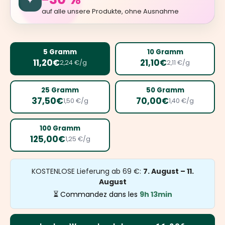
auf alle unsere Produkte, ohne Ausnahme
5 Gramm
10 Gramm
11,20€
21,10€
2,24 €/g
2,11 €/g
25 Gramm
50 Gramm
37,50€
70,00€
1,50 €/g
1,40 €/g
100 Gramm
125,00€
1,25 €/g
KOSTENLOSE Lieferung ab 69 €:
7. August – 11.
August
⏳ Commandez dans les
9h 13min