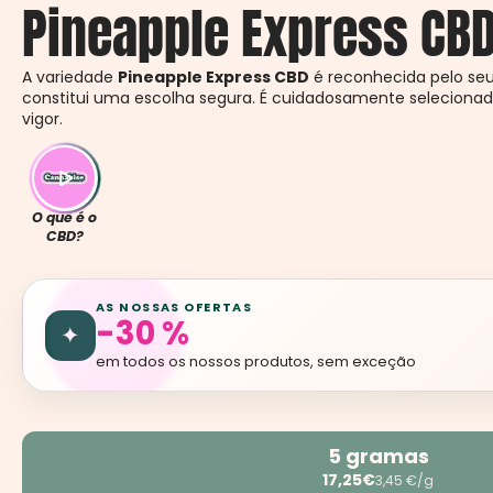
Pineapple Express CB
A variedade
Pineapple Express CBD
é reconhecida pelo seu p
constitui uma escolha segura. É cuidadosamente selecionada
vigor.
O que é o
CBD?
AS NOSSAS OFERTAS
-30 %
✦
em todos os nossos produtos, sem exceção
5 gramas
17,25€
3,45 €/g