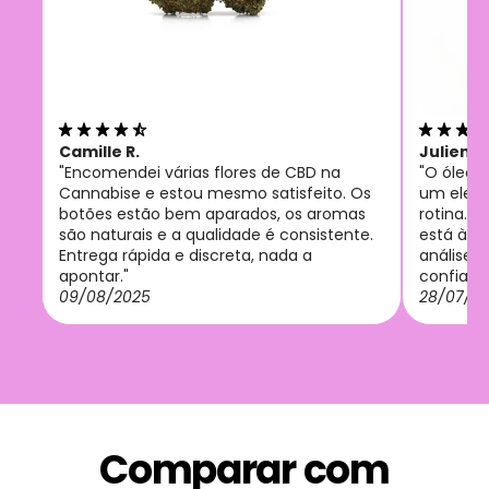
Camille R.
Julien M
"Encomendei várias flores de CBD na
"O óleo 
Cannabise e estou mesmo satisfeito. Os
um eleme
botões estão bem aparados, os aromas
rotina. O
são naturais e a qualidade é consistente.
está à a
Entrega rápida e discreta, nada a
análises
apontar."
confianç
09/08/2025
28/07/2
Comparar com