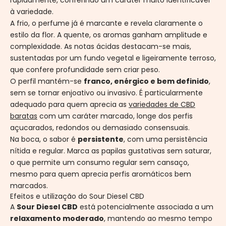
rapidamente, conferindo um caráter muito identificável
à variedade.
A frio, o perfume já é marcante e revela claramente o
estilo da flor. A quente, os aromas ganham amplitude e
complexidade. As notas ácidas destacam-se mais,
sustentadas por um fundo vegetal e ligeiramente terroso,
que confere profundidade sem criar peso.
O perfil mantém-se
franco, enérgico e bem definido
,
sem se tornar enjoativo ou invasivo. É particularmente
adequado para quem aprecia as
variedades de CBD
baratas
com um caráter marcado, longe dos perfis
açucarados, redondos ou demasiado consensuais.
Na boca, o sabor é
persistente
, com uma persistência
nítida e regular. Marca as papilas gustativas sem saturar,
o que permite um consumo regular sem cansaço,
mesmo para quem aprecia perfis aromáticos bem
marcados.
Efeitos e utilização do Sour Diesel CBD
A
Sour Diesel CBD
está potencialmente associada a um
relaxamento moderado
, mantendo ao mesmo tempo