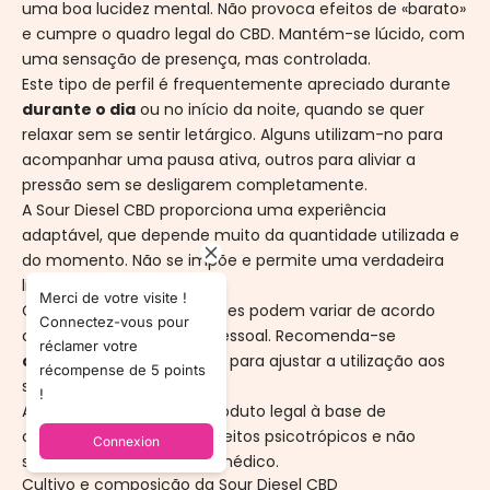
uma boa lucidez mental. Não provoca efeitos de «barato»
e cumpre o quadro legal do CBD. Mantém-se lúcido, com
uma sensação de presença, mas controlada.
Este tipo de perfil é frequentemente apreciado durante
durante o dia
ou no início da noite, quando se quer
relaxar sem se sentir letárgico. Alguns utilizam-no para
acompanhar uma pausa ativa, outros para aliviar a
pressão sem se desligarem completamente.
A Sour Diesel CBD proporciona uma experiência
adaptável, que depende muito da quantidade utilizada e
do momento. Não se impõe e permite uma verdadeira
liberdade de utilização.
Merci de votre visite !
Como sempre, as sensações podem variar de acordo
Connectez-vous pour
com a sua sensibilidade pessoal. Recomenda-se
réclamer votre
começar gradualmente
para ajustar a utilização aos
récompense de 5 points
seus hábitos.
!
A Sour Diesel CBD é um produto legal à base de
cânhamo. Não provoca efeitos psicotrópicos e não
Connexion
substitui um tratamento médico.
Cultivo e composição da Sour Diesel CBD