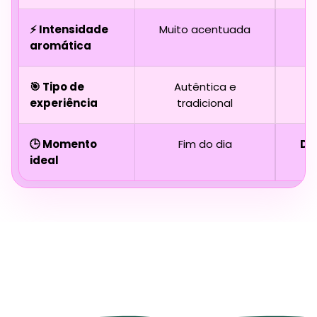
⚡ Intensidade
Muito acentuada
aromática
r
🎯 Tipo de
Autêntica e
experiência
tradicional
e
🕒 Momento
Fim do dia
Dia
ideal