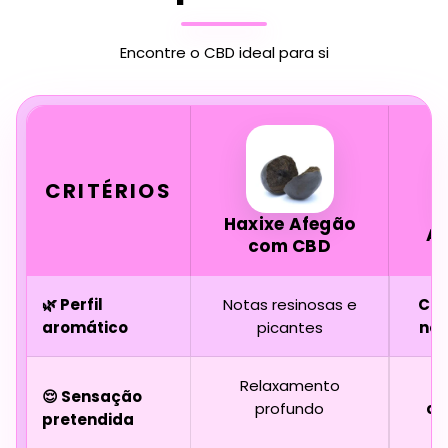
Encontre o CBD ideal para si
CRITÉRIOS
Haxixe Afegão
A
com CBD
🌿 Perfil
Notas resinosas e
Cit
aromático
picantes
not
Relaxamento
😌 Sensação
profundo
cl
pretendida