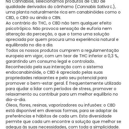
Na Cannabise, selecionamos produtos de CBD de
qualidade derivados do cânhamo (
Cannabis Sativa L.
),
uma planta naturalmente rica em canabinóides como o
CBD, o CBG ou ainda o CBN.
Ao contrário do THC, o CBD não tem qualquer efeito
psicotrópico. Não provoca sensação de euforia nem
alteração da perceção, o que o torna uma solução
apreciada por quem procura uma experiência natural e
equilibrada no dia a dia.
Todos os nossos produtos cumprem a regulamentação
europeia em vigor, com um teor de THC inferior a 0,3 %,
garantindo um consumo legal e controlado.
Reconhecido pela sua interação com o sistema
endocanabinóide, o CBD é apreciado pelas suas
propriedades relaxantes e pelo seu potencial para
promover o bem-estar geral. É frequentemente utilizado
para ajudar a lidar com períodos de stress, promover o
relaxamento ou contribuir para um melhor equilíbrio no
dia-a-dia.
Óleos, flores, resinas, vaporizadores ou infusões: o CBD
está disponível em diversas formas, para se adaptar às
preferências e hábitos de cada um. Esta diversidade
permite que cada um encontre a solução que melhor se
adequa às suas necessidades, com toda a simplicidade.