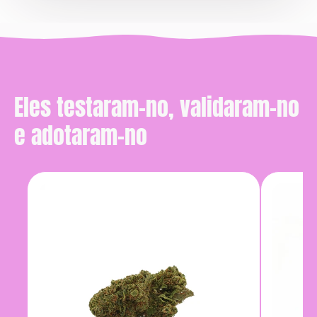
Eles testaram-no, validaram-no
e adotaram-no