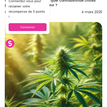
CBD ou CBG pour dormir : quel cannabinoïde choisir
Connectez-vous pour
pour un sommeil réparateur ?
réclamer votre
récompense de 5 points
Idan Melicio
4 mars 2025
!
Connexion