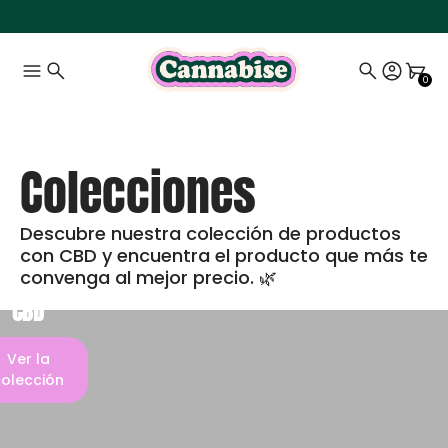
0
Colecciones
Descubre nuestra colección de productos
con CBD y encuentra el producto que más te
convenga al mejor precio. 🌿
Flores
CBD
Ver la
olección