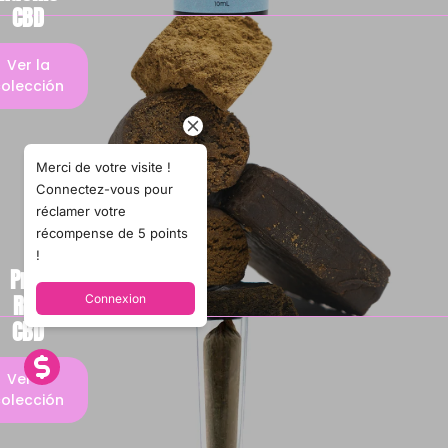
CBD
Ver la
olección
Merci de votre visite !
Connectez-vous pour
réclamer votre
récompense de 5 points
!
Pre-
Roll
Connexion
CBD
Ver la
olección