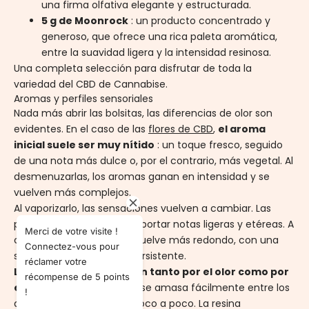
una firma olfativa elegante y estructurada.
5 g de Moonrock
: un producto concentrado y
generoso, que ofrece una rica paleta aromática,
entre la suavidad ligera y la intensidad resinosa.
Una completa selección para disfrutar de toda la
variedad del CBD de Cannabise.
Aromas y perfiles sensoriales
Nada más abrir las bolsitas, las diferencias de olor son
evidentes. En el caso de las
flores de CBD
,
el aroma
inicial suele ser muy
nítido
: un toque fresco, seguido
de una nota más dulce o, por el contrario, más vegetal. Al
desmenuzarlas, los aromas ganan en intensidad y se
vuelven más complejos.
Al vaporizarlo, las sensaciones vuelven a cambiar. Las
primeras caladas suelen aportar notas ligeras y etéreas. A
Merci de votre visite !
continuación, el perfil se vuelve más redondo, con una
Connectez-vous pour
sensación más cálida y persistente.
réclamer votre
Las resinas se reconocen tanto por el olor como por
récompense de 5 points
el tacto
.
La resina blanda se amasa fácilmente entre los
!
dedos y libera su aroma poco a poco. La resina