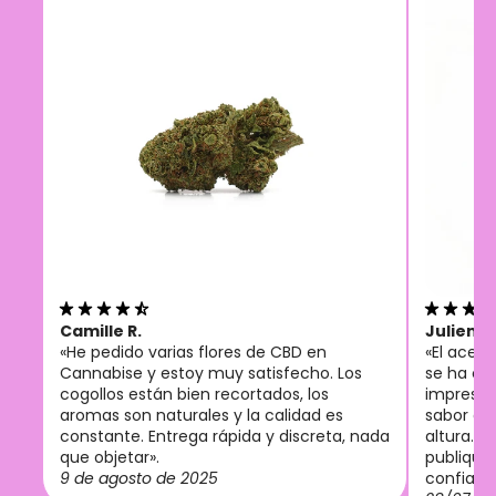
Camille R.
Julien M
«He pedido varias flores de CBD en
«El acei
Cannabise y estoy muy satisfecho. Los
se ha co
cogollos están bien recortados, los
imprescin
aromas son naturales y la calidad es
sabor agr
constante. Entrega rápida y discreta, nada
altura. 
que objetar».
publiquen
9 de agosto de 2025
confianz