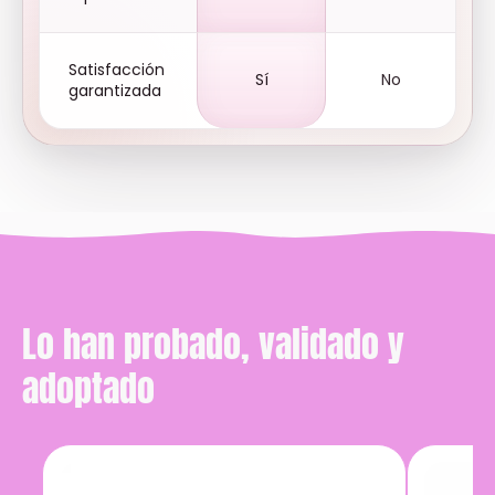
Satisfacción
Sí
No
garantizada
Lo han probado, validado y
adoptado