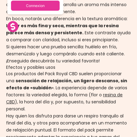
compacta, más firme, desarrolla un aroma más intenso
Connexion
cuando se calienta ligeramente.
En boca, notarás una diferencia en la textura aromática:
la flor es más fina y seca, mientras que la resina
parece más densa y persistente.
Este contraste ayuda
a comparar con claridad, incluso si eres principiante.
Si quieres hacer una prueba sencilla: huélelo en frío,
desmenúzalo y luego compáralo cuando esté caliente.
¡Enseguida descubrirás tu variedad favorita!
Efectos y posibles usos
Los productos del Pack Royal CBD suelen proporcionar
una
sensación de relajación, un ligero descanso, sin
efecto de «subidón
».
La experiencia depende de varios
factores: la variedad elegida, la forma (flor o
resina de
CBD
), la hora del día y, por supuesto, tu sensibilidad
personal.
Hay quien los disfruta para darse un respiro tranquilo al
final del día, y otros para acompañarse en un momento
de relajación puntual. El formato del pack permite