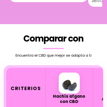
28/07/2
Comparar con
Encuentra el CBD que mejor se adapta a ti
CRITERIOS
Hachís afgano
A
con CBD