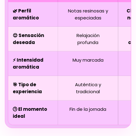
🌿 Perfil
Notas resinosas y
Cít
aromático
especiadas
not
😌 Sensación
Relajación
deseada
profunda
cl
⚡ Intensidad
Muy marcada
aromática
r
🎯 Tipo de
Auténtica y
experiencia
tradicional
e
🕒 El momento
Fin de la jornada
ideal