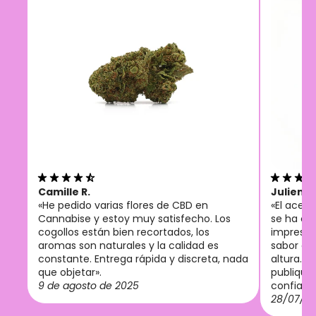
Camille R.
Julien M
«He pedido varias flores de CBD en
«El acei
Cannabise y estoy muy satisfecho. Los
se ha co
cogollos están bien recortados, los
imprescin
aromas son naturales y la calidad es
sabor agr
constante. Entrega rápida y discreta, nada
altura. 
que objetar».
publiquen
9 de agosto de 2025
confianz
28/07/2