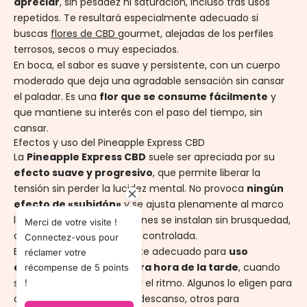
apreciar
, sin pesadez ni saturación, incluso tras usos
repetidos. Te resultará especialmente adecuado si
buscas
flores de CBD
gourmet, alejadas de los perfiles
terrosos, secos o muy especiados.
En boca, el sabor es suave y persistente, con un cuerpo
moderado que deja una agradable sensación sin cansar
el paladar. Es una
flor que se consume fácilmente
y
que mantiene su interés con el paso del tiempo, sin
cansar.
Efectos y uso del Pineapple Express CBD
La
Pineapple Express CBD
suele ser apreciada por su
efecto suave y progresivo
, que permite liberar la
tensión sin perder la lucidez mental. No provoca
ningún
efecto de «subidón»
y se ajusta plenamente al marco
legal del CBD. Las sensaciones se instalan sin brusquedad,
Merci de votre visite !
con una relajación ligera y controlada.
Connectez-vous pour
Este perfil es especialmente adecuado para
uso
réclamer votre
durante el día o a primera hora de la tarde
, cuando
récompense de 5 points
se desea relajarse sin bajar el ritmo. Algunos lo eligen para
!
disfrutar de un agradable descanso, otros para