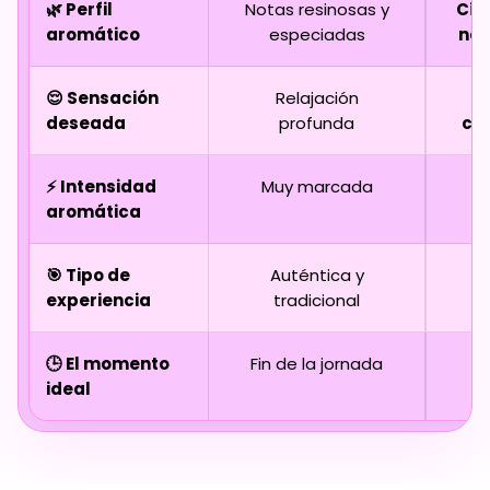
🌿 Perfil
Notas resinosas y
Cít
aromático
especiadas
not
😌 Sensación
Relajación
deseada
profunda
cl
⚡ Intensidad
Muy marcada
aromática
r
🎯 Tipo de
Auténtica y
experiencia
tradicional
e
🕒 El momento
Fin de la jornada
ideal