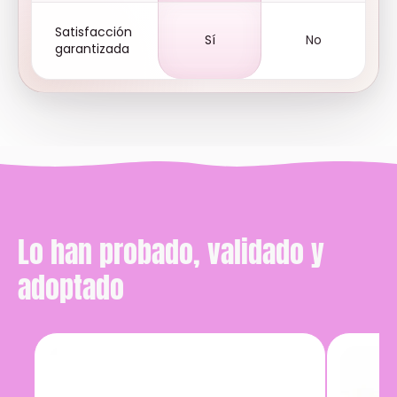
Satisfacción
Sí
No
garantizada
Lo han probado, validado y
adoptado