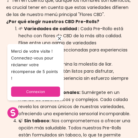
🚩 Ten en cuenta que, aunque los nombres son idénticos,
es crucial tener en cuenta que estas variedades difieren
de las de nuestro menú principal "Flores CBD".
¿Por qué elegir nuestros CBD Pre-Rolls?
🌱
Variedades de calidad :
Cada Pre-Rollo está
hecho con flores de CBD de la más alta calidad.
Elige entre una gama de variedades
cuidadosamente seleccionadas para experiencias
Merci de votre visite !
únicas.
Connectez-vous pour
🚀 Listo
para liar:
Elimina la molestia de liar.
réclamer votre
Nuestros Pre-Rolls están listos para disfrutar,
récompense de 5 points
ofreciéndote una experiencia sin esfuerzo siempre
!
que te apetezca.
Connexion
🌈
Sabores excepcionales:
Sumérgete en un
mundo de sabores ricos y complejos. Cada calada
revela los aromas únicos de nuestras variedades,
ofreciendo una experiencia sensorial incomparable.
🍃
Sin tabaco:
Nos comprometemos a ofrecer una
opción más saludable. Todos nuestros Pre-Rolls
están formulados sin tabaco, lo que te permite