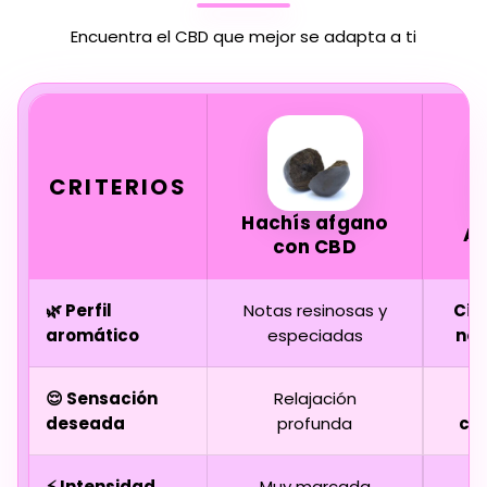
Encuentra el CBD que mejor se adapta a ti
CRITERIOS
Hachís afgano
A
con CBD
🌿 Perfil
Notas resinosas y
Cít
aromático
especiadas
not
😌 Sensación
Relajación
deseada
profunda
cl
⚡ Intensidad
Muy marcada