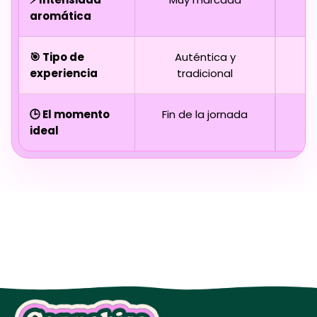
aromática
r
🎯 Tipo de
Auténtica y
experiencia
tradicional
e
🕒 El momento
Fin de la jornada
ideal