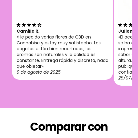
Camille R.
Julien M
«He pedido varias flores de CBD en
«El acei
Cannabise y estoy muy satisfecho. Los
se ha co
cogollos están bien recortados, los
imprescin
aromas son naturales y la calidad es
sabor agr
constante. Entrega rápida y discreta, nada
altura. 
que objetar».
publiquen
9 de agosto de 2025
confianz
28/07/2
Comparar con