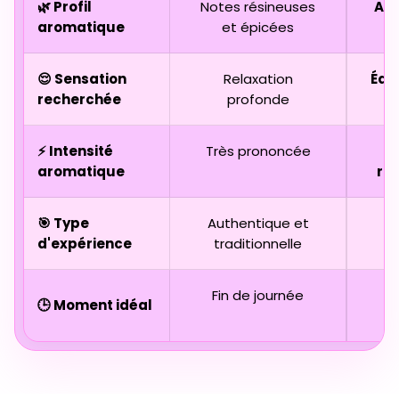
🌿 Profil
Notes résineuses
Agr
aromatique
et épicées
😌 Sensation
Relaxation
Équi
recherchée
profonde
⚡ Intensité
Très prononcée
aromatique
ra
🎯 Type
Authentique et
D
d'expérience
traditionnelle
Fin de journée
🕒 Moment idéal