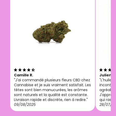
Camille R.
Julien M
"J'ai commandé plusieurs fleurs CBD chez
"L'huile
Cannabise et je suis vraiment satisfait. Les
incontou
têtes sont bien manucurées, les arômes
agréable 
sont naturels et la qualité est constante.
J'appréci
Livraison rapide et discrète, rien à redire."
qui rassu
09/08/2025
28/07/2