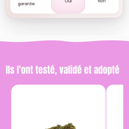
Oui
Non
garantie
Ils l'ont testé, validé et adopté