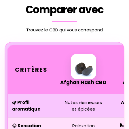
Comparer avec
Trouvez le CBD qui vous correspond
CRITÈRES
Afghan Hash CBD
A
🌿 Profil
Notes résineuses
Agr
aromatique
et épicées
😌 Sensation
Relaxation
Équi