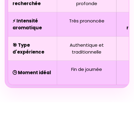
recherchée
profonde
⚡ Intensité
Très prononcée
aromatique
ra
🎯 Type
Authentique et
D
d'expérience
traditionnelle
Fin de journée
🕒 Moment idéal