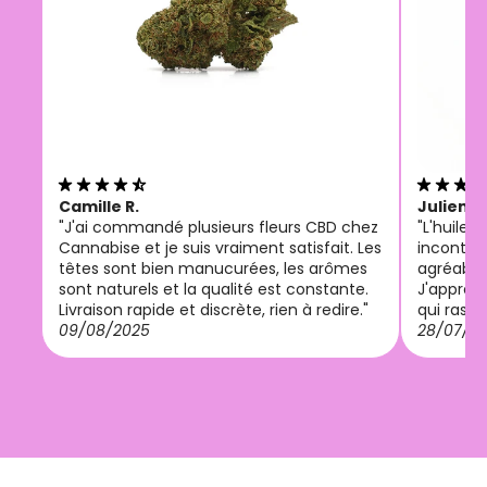
Camille R.
Julien M
"J'ai commandé plusieurs fleurs CBD chez
"L'huile
Cannabise et je suis vraiment satisfait. Les
incontou
têtes sont bien manucurées, les arômes
agréable 
sont naturels et la qualité est constante.
J'appréci
Livraison rapide et discrète, rien à redire."
qui rassu
09/08/2025
28/07/2