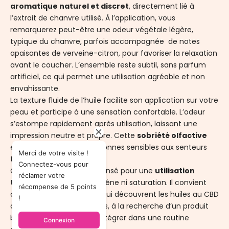
aromatique naturel et discret
, directement lié à
l’extrait de chanvre utilisé. À l’application, vous
remarquerez peut-être une odeur végétale légère,
typique du chanvre, parfois accompagnée de notes
apaisantes de verveine-citron, pour favoriser la relaxation
avant le coucher. L’ensemble reste subtil, sans parfum
artificiel, ce qui permet une utilisation agréable et non
envahissante.
La texture fluide de l’huile facilite son application sur votre
peau et participe à une sensation confortable. L’odeur
s’estompe rapidement après utilisation, laissant une
impression neutre et propre. Cette
sobriété olfactive
est appréciée par les personnes sensibles aux senteurs
Merci de votre visite !
trop marquées.
Connectez-vous pour
Ce profil sensoriel a été pensé pour une
utilisation
réclamer votre
topique régulière
, sans gêne ni saturation. Il convient
récompense de 5 points
aussi bien aux personnes qui découvrent les huiles au CBD
!
qu’aux utilisateurs habitués, à la recherche d’un produit
bien équilibré et facile à intégrer dans une routine
Connexion