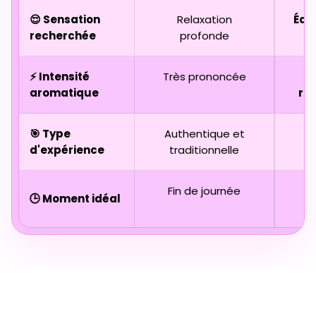
😌 Sensation
Relaxation
Équi
recherchée
profonde
⚡ Intensité
Très prononcée
aromatique
ra
🎯 Type
Authentique et
D
d'expérience
traditionnelle
Fin de journée
🕒 Moment idéal