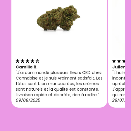
Camille R.
Julien M
"J'ai commandé plusieurs fleurs CBD chez
"L'huile
Cannabise et je suis vraiment satisfait. Les
incontou
têtes sont bien manucurées, les arômes
agréable 
sont naturels et la qualité est constante.
J'appréci
Livraison rapide et discrète, rien à redire."
qui rassu
09/08/2025
28/07/2