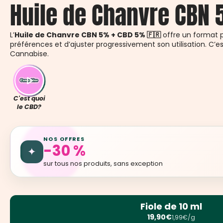
Huile de Chanvre CBN
L’
Huile de Chanvre CBN 5% + CBD 5% 🇫🇷
offre un format p
préférences et d’ajuster progressivement son utilisation. C’
Cannabise.
C'est quoi
le CBD?
NOS OFFRES
-30 %
✦
sur tous nos produits, sans exception
Fiole de 10 ml
19,90€
1,99€/g