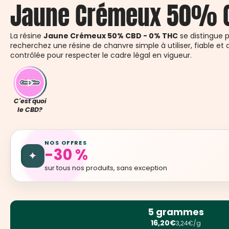
Jaune Crémeux 50% C
La résine
Jaune Crémeux 50% CBD - 0% THC
se distingue p
recherchez une résine de chanvre simple à utiliser, fiable et 
contrôlée pour respecter le cadre légal en vigueur.
C'est quoi
le CBD?
NOS OFFRES
-30 %
✦
sur tous nos produits, sans exception
5 grammes
16,20€
3,24€/g