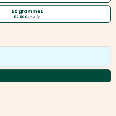
50 grammes
112,50€
2,25€/g