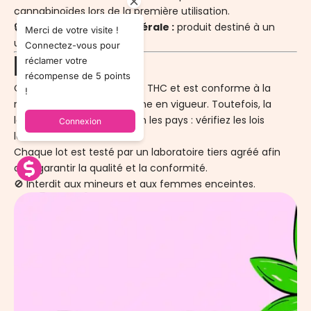
cannabinoïdes lors de la première utilisation.
🔒
Recommandation générale :
produit destiné à un
Merci de votre visite !
usage adulte responsable.
Connectez-vous pour
Légalité 📜
réclamer votre
récompense de 5 points
Ce produit contient 0 % de THC et est conforme à la
!
réglementation européenne en vigueur. Toutefois, la
législation peut varier selon les pays : vérifiez les lois
Connexion
locales avant achat.
Chaque lot est testé par un laboratoire tiers agréé afin
d’en garantir la qualité et la conformité.
🚫 Interdit aux mineurs et aux femmes enceintes.