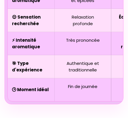
aromatique
et épicées
😌 Sensation
Relaxation
Équi
recherchée
profonde
⚡ Intensité
Très prononcée
aromatique
ra
🎯 Type
Authentique et
D
d'expérience
traditionnelle
Fin de journée
🕒 Moment idéal