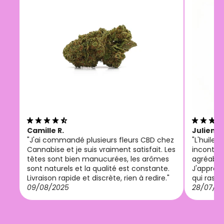
Camille R.
Julien M
"J'ai commandé plusieurs fleurs CBD chez
"L'huile
Cannabise et je suis vraiment satisfait. Les
incontou
têtes sont bien manucurées, les arômes
agréable 
sont naturels et la qualité est constante.
J'appréci
Livraison rapide et discrète, rien à redire."
qui rassu
09/08/2025
28/07/2