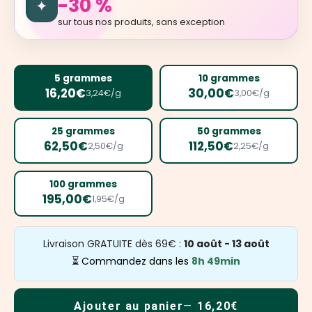
-30 %
✦
sur tous nos produits, sans exception
5 grammes
10 grammes
16,20€
30,00€
3,24€/g
3,00€/g
25 grammes
50 grammes
62,50€
112,50€
2,50€/g
2,25€/g
100 grammes
195,00€
1,95€/g
Livraison GRATUITE dès 69€ :
10 août - 13 août
⏳ Commandez dans les
8h 49min
Ajouter au panier
16,20€