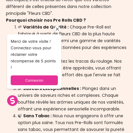
diffèrent de celles présentes dans notre collection
principale "Fleurs CBD".
Pourquoi choisir nos Pre Rolls CBD ?
🌱
Variétés de Qualité :
Chaque Pre-Roll est
fabriqué à partir de fleurs CBD de la plus haute
qualité. Choisissez parmi une gamme de variétés
Merci de votre visite !
soigneusement sélectionnées pour des expériences
Connectez-vous pour
uniques.
réclamer votre
🚀
Prêt à Rouler :
Évitez les tracas du roulage. Nos
récompense de 5 points
!
Pre-Rolls sont prêts à être appréciés, vous offrant
une expérience sans effort dès que l'envie se fait
Connexion
sentir.
🌈
Saveurs Exceptionnelles :
Plongez dans un
univers de saveurs riches et complexes. Chaque
bouffée révèle les arômes uniques de nos variétés,
offrant une expérience sensorielle incomparable.
🍃
Sans Tabac :
Nous nous engageons à offrir une
option plus saine. Tous nos Pre-Rolls sont formulés
sans tabac, vous permettant de savourer la pureté