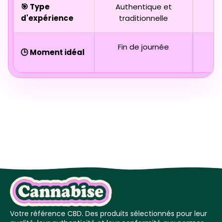
🎯 Type
Authentique et
D
d'expérience
traditionnelle
Fin de journée
🕒 Moment idéal
Votre référence CBD. Des produits sélectionnés pour leur