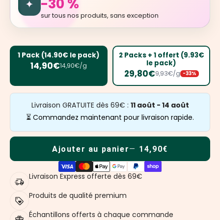
-30 %
✦
sur tous nos produits, sans exception
1 Pack (14.90€ le pack)
2 Packs + 1 offert (9.93€
le pack)
14,90€
14,90€/g
29,80€
9,93€/g
-33%
Livraison GRATUITE dès 69€ :
11 août - 14 août
⏳ Commandez maintenant pour livraison rapide.
Ajouter au panier
14,90€
Livraison Express offerte dès 69€
Produits de qualité premium
Échantillons offerts à chaque commande