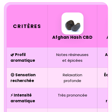
CRITÈRES
Afghan Hash CBD
A
🌿 Profil
Notes résineuses
Agr
aromatique
et épicées
😌 Sensation
Relaxation
Équi
recherchée
profonde
⚡ Intensité
Très prononcée
aromatique
ra