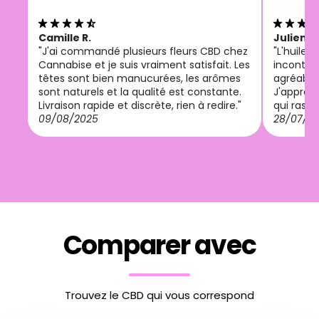
Camille R.
Julien M
"J'ai commandé plusieurs fleurs CBD chez
"L'huile
Cannabise et je suis vraiment satisfait. Les
incontou
têtes sont bien manucurées, les arômes
agréable 
sont naturels et la qualité est constante.
J'appréci
Livraison rapide et discrète, rien à redire."
qui rassu
09/08/2025
28/07/2
Comparer avec
Trouvez le CBD qui vous correspond