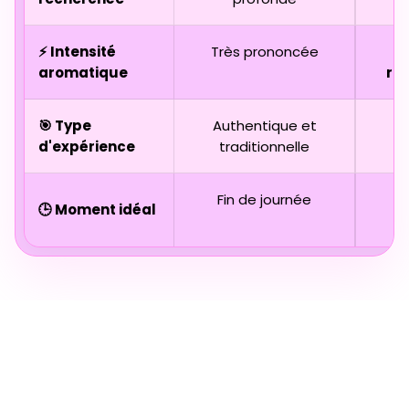
⚡ Intensité
Très prononcée
aromatique
ra
🎯 Type
Authentique et
D
d'expérience
traditionnelle
Fin de journée
🕒 Moment idéal