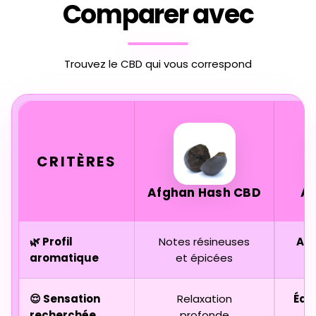
Comparer avec
Trouvez le CBD qui vous correspond
CRITÈRES
Afghan Hash CBD
A
🌿 Profil
Notes résineuses
Agr
aromatique
et épicées
😌 Sensation
Relaxation
Équi
recherchée
profonde