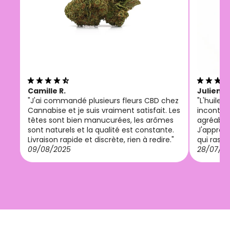
Camille R.
Julien M
"J'ai commandé plusieurs fleurs CBD chez
"L'huile
Cannabise et je suis vraiment satisfait. Les
incontou
têtes sont bien manucurées, les arômes
agréable 
sont naturels et la qualité est constante.
J'appréci
Livraison rapide et discrète, rien à redire."
qui rassu
09/08/2025
28/07/2