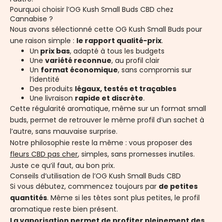
Pourquoi choisir l’OG Kush Small Buds CBD chez
Cannabise ?
Nous avons sélectionné cette OG Kush Small Buds pour
une raison simple :
le rapport qualité-prix
.
Un
prix bas
, adapté à tous les budgets
Une
variété reconnue
, au profil clair
Un
format économique
, sans compromis sur
l’identité
Des produits
légaux, testés et traçables
Une livraison
rapide et discrète
.
Cette régularité aromatique, même sur un format small
buds, permet de retrouver le même profil d’un sachet à
l’autre, sans mauvaise surprise.
Notre philosophie reste la même : vous proposer des
fleurs CBD pas cher
, simples, sans promesses inutiles.
Juste ce qu’il faut, au bon prix.
Conseils d’utilisation de l’OG Kush Small Buds CBD
Si vous débutez, commencez toujours par
de petites
quantités
. Même si les têtes sont plus petites, le profil
aromatique reste bien présent.
La vaporisation permet de profiter pleinement des