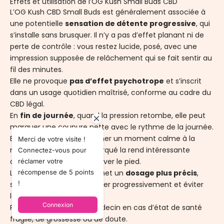
Effets et utilisation de l’OG Kush Small Buds CBD
L’OG Kush CBD Small Buds est généralement associée à
une potentielle
sensation de détente progressive
, qui
s’installe sans brusquer. Il n’y a pas d’effet planant ni de
perte de contrôle : vous restez lucide, posé, avec une
impression supposée de relâchement qui se fait sentir au
fil des minutes.
Elle ne provoque
pas d’effet psychotrope
et s’inscrit
dans un usage quotidien maîtrisé, conforme au cadre du
CBD légal.
En
fin de journée
, quand la pression retombe, elle peut
marquer une coupure nette avec le rythme de la journée.
Elle peut aussi accompagner un moment calme à la
Merci de votre visite !
maison. Son profil plus marqué la rend intéressante
Connectez-vous pour
quand on veut vraiment lever le pied.
réclamer votre
récompense de 5 points
Le format small buds permet un
dosage plus précis
,
!
surtout si vous aimez ajuster progressivement et éviter
les excès.
Connexion
Pensez à consulter un médecin en cas d’état de santé
fragile, de grossesse ou de doute.