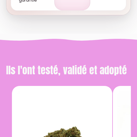
garantie
Ils l'ont testé, validé et adopté