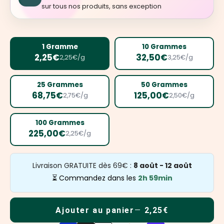
sur tous nos produits, sans exception
1 Gramme
10 Grammes
2,25€
32,50€
2,25€/g
3,25€/g
25 Grammes
50 Grammes
68,75€
125,00€
2,75€/g
2,50€/g
100 Grammes
225,00€
2,25€/g
Livraison GRATUITE dès 69€ :
8 août - 12 août
⏳ Commandez dans les
2h 59min
Ajouter au panier
2,25€