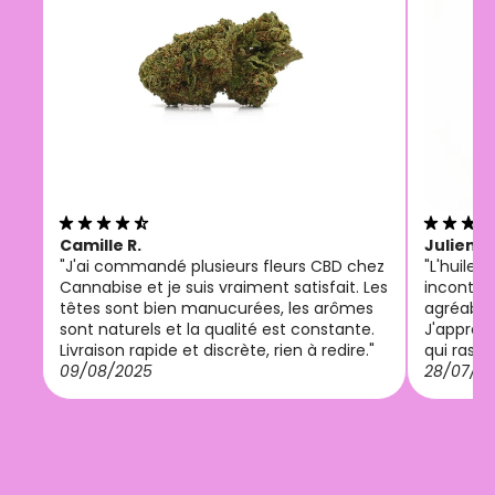
Camille R.
Julien M
"J'ai commandé plusieurs fleurs CBD chez
"L'huile
Cannabise et je suis vraiment satisfait. Les
incontou
têtes sont bien manucurées, les arômes
agréable 
sont naturels et la qualité est constante.
J'appréci
Livraison rapide et discrète, rien à redire."
qui rassu
09/08/2025
28/07/2