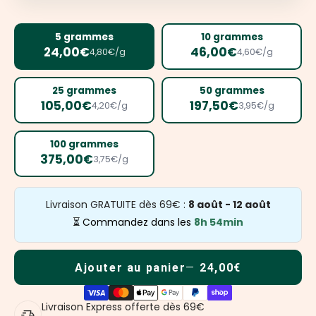
5 grammes
10 grammes
24,00€
46,00€
4,80€/g
4,60€/g
25 grammes
50 grammes
105,00€
197,50€
4,20€/g
3,95€/g
100 grammes
375,00€
3,75€/g
Livraison GRATUITE dès 69€ :
8 août - 12 août
⏳ Commandez dans les
8h 54min
Ajouter au panier
24,00€
Livraison Express offerte dès 69€