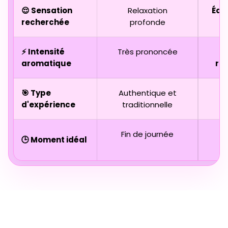
😌 Sensation
Relaxation
Équi
recherchée
profonde
⚡ Intensité
Très prononcée
aromatique
ra
🎯 Type
Authentique et
D
d'expérience
traditionnelle
Fin de journée
🕒 Moment idéal