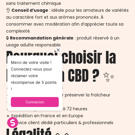
sans traitement chimique
👌
Conseil d’usage
: idéale pour les amateurs de variétés
au caractère fort et aux arômes prononcés. À
consommer avec modération afin d’apprécier toute sa
complexité.
🔒
Recommandation générale
: produit réservé à un
usage adulte responsable.
Pourquoi choisir la
Merci de votre visite !
Plutonium CBD ? ✨
Connectez-vous pour
réclamer votre
récompense de 5 points
🔹 Paiement 100 % sécurisé
!
🔹 Sachet hermétique pour préserver la fraîcheur
🔹 Colis discret et neutre
Connexion
🔹 Livraison rapide sous 48 à 72 heures
🔹 Expédition en France et en Europe
🔹 Service client dédié particuliers & professionnels