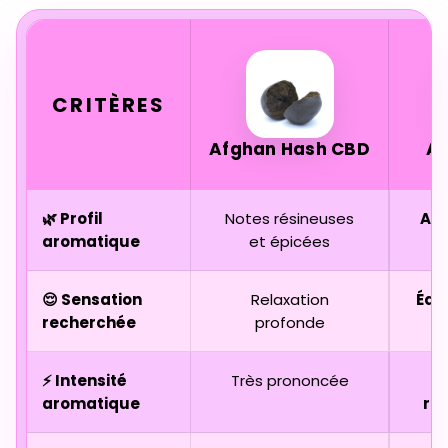
CRITÈRES
Afghan Hash CBD
A
🌿 Profil
Notes résineuses
Agr
aromatique
et épicées
😌 Sensation
Relaxation
Équi
recherchée
profonde
⚡ Intensité
Très prononcée
aromatique
ra