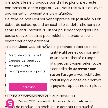
mentale. Elle ne provoque pas d’effet planant et reste
conforme au cadre légal du CBD. Vous restez lucide, avec
une sensation présente mais maîtrisée.
Ce type de profil est souvent apprécié en
journée
ou en
début de soirée, quand on souhaite se détendre sans se
sentir ralenti. Certains l’utilisent pour accompagner une
pause active, d’autres pour relâcher la pression sans
décrocher complètement.
La Sour Diesel CBD offre une expérience adaptable, qui
dépend beaucoup de la quantité utilisée et du moment.
Merci de votre visite !
Elle ne s’impose pas et laisse une vraie liberté d’usage.
Connectez-vous pour
Comme toujours, les ressentis peuvent varier selon votre
réclamer votre
sensibilité personnelle. Il est conseillé de
commencer
récompense de 5 points
progressivement
afin d’ajuster l’usage à vos habitudes.
!
La Sour Diesel CBD est un produit légal à base de chanvre.
Elle ne provoque pas d’effet psychotrope et ne remplace
Connexion
pas un traitement médical.
Culture et composition du Sour Diesel CBD
Le Sour Diesel CBD
provient d’une
culture indoor
, un
mode de production choisi pour garantir une qualité