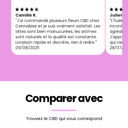
Camille R.
Julien M
"J'ai commandé plusieurs fleurs CBD chez
"L'huile
Cannabise et je suis vraiment satisfait. Les
incontou
têtes sont bien manucurées, les arômes
agréable 
sont naturels et la qualité est constante.
J'appréci
Livraison rapide et discrète, rien à redire."
qui rassu
09/08/2025
28/07/2
Comparer avec
Trouvez le CBD qui vous correspond