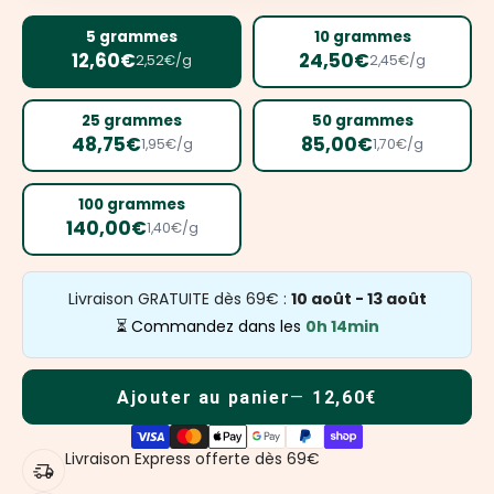
5 grammes
10 grammes
12,60€
24,50€
2,52€/g
2,45€/g
25 grammes
50 grammes
48,75€
85,00€
1,95€/g
1,70€/g
100 grammes
140,00€
1,40€/g
Livraison GRATUITE dès 69€ :
10 août - 13 août
⏳ Commandez dans les
0h 14min
Ajouter au panier
12,60€
Livraison Express offerte dès 69€