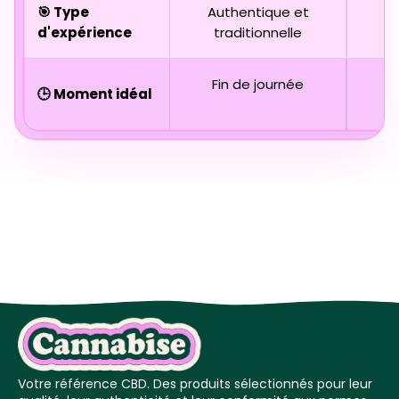
🎯 Type
Authentique et
D
d'expérience
traditionnelle
Fin de journée
🕒 Moment idéal
Votre référence CBD. Des produits sélectionnés pour leur