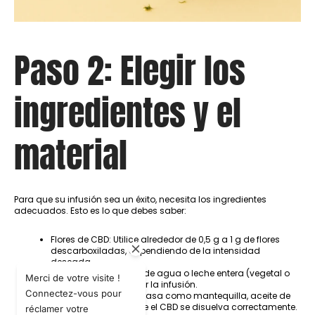
Paso 2: Elegir los
ingredientes y el
material
Para que su infusión sea un éxito, necesita los ingredientes
adecuados. Esto es lo que debes saber:
Flores de CBD: Utilice alrededor de 0,5 g a 1 g de flores
descarboxiladas, dependiendo de la intensidad
deseada.
Agua o leche: 250 ml de agua o leche entera (vegetal o
Merci de votre visite !
animal) para preparar la infusión.
Connectez-vous pour
Grasa
: Añade una grasa como mantequilla, aceite de
coco o leche para que el CBD se disuelva correctamente.
réclamer votre