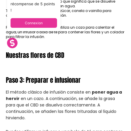
El CBD es liposoluble, lo que significa que se disuelve
récompense de 5 points
mejor en grasas que en agua.
!
También puede añadir miel, azúcar, canela o vainilla para
aromatizar y endulzar su infusión.
Connexion
Para los utensilios de cocina, utiliza un cazo para calentar el
agua, un infusor o bola de té para contener las flores y un colador
para filtrar la infusión.
Nuestras flores de CBD
Paso 3: Preparar e infusionar
El método clásico de infusión consiste en
poner agua a
hervir
en un cazo. A continuación, se añade la grasa
para que el CBD se disuelva correctamente. A
continuación, se añaden las flores trituradas al líquido
hirviendo.