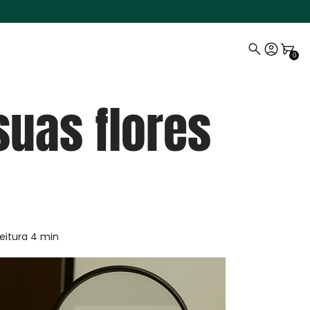
0
suas flores
eitura
4
min