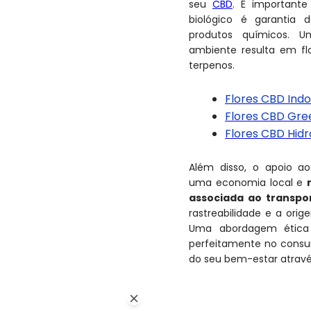
seu
CBD
. É important
biológico é garantia d
produtos químicos. U
ambiente resulta em fl
terpenos.
Flores CBD Ind
Flores CBD Gr
Flores CBD Hid
Além disso, o apoio ao
uma economia local e
associada ao transpor
rastreabilidade e a ori
Uma abordagem ética 
perfeitamente no consu
do seu bem-estar atrav