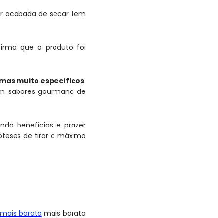
or acabada de secar tem
firma que o produto foi
omas muito específicos
.
em sabores gourmand de
do benefícios e prazer
óteses de tirar o máximo
 mais barata
mais barata