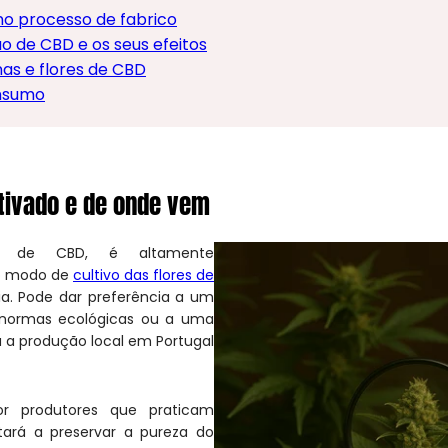
no processo de fabrico
 de CBD e os seus efeitos
nas e flores de CBD
nsumo
tivado e de onde vem
es de CBD, é altamente
 o modo de
cultivo das flores de
a. Pode dar preferência a um
s normas ecológicas ou a uma
 a produção local em Portugal
or produtores que praticam
estará a preservar a pureza do