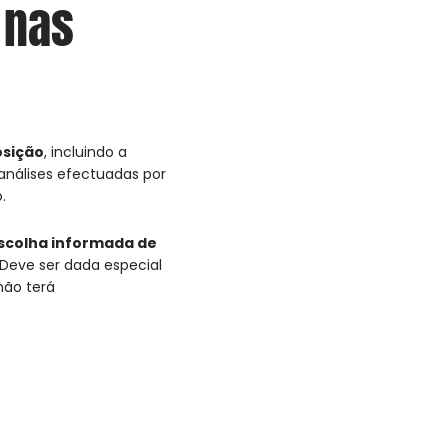
 nas
osição
, incluindo a
análises efectuadas por
.
scolha informada de
s. Deve ser dada especial
não terá