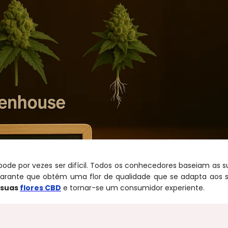
pode por vezes ser difícil. Todos os conhecedores baseiam as s
 garante que obtém uma flor de qualidade que se adapta aos 
 suas
flores CBD
e tornar-se um consumidor experiente.