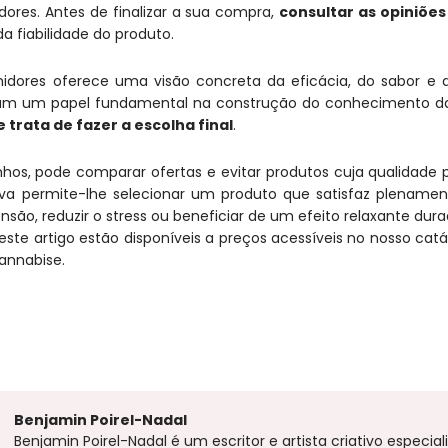
dores. Antes de finalizar a sua compra,
consultar as opiniões
a fiabilidade do produto.
dores oferece uma visão concreta da eficácia, do sabor e d
am um papel fundamental na construção do conhecimento 
trata de fazer a escolha final
.
os, pode comparar ofertas e evitar produtos cuja qualidade 
va permite-lhe selecionar um produto que satisfaz plenament
ensão, reduzir o stress ou beneficiar de um efeito relaxante dur
este artigo estão disponíveis a preços acessíveis no nosso cat
annabise.
Benjamin Poirel-Nadal
Benjamin Poirel-Nadal é um escritor e artista criativo espec