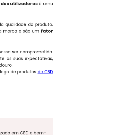
 dos utilizadores
é uma
a qualidade do produto.
da marca e são um
fator
possa ser comprometida.
e as suas expectativas,
adouro.
álogo de produtos
de CBD
ializado em CBD e bem-