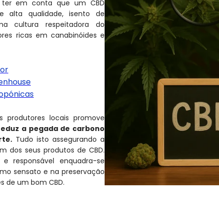
e ter em conta que um CBD
e alta qualidade, isento de
ma cultura respeitadora do
ores ricas em canabinóides e
oor
eenhouse
ropónicas
s produtores locais promove
reduz a pegada de carbono
te.
Tudo isto assegurando a
gem dos seus produtos de CBD.
e responsável enquadra-se
mo sensato e na preservação
és de um bom CBD.