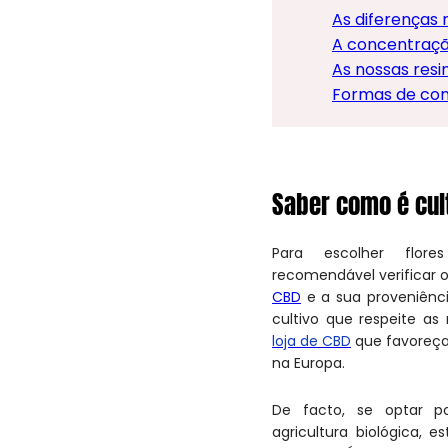
As diferenças 
A concentração
As nossas resi
Formas de co
Saber como é cul
Para escolher flor
recomendável verificar
CBD
e a sua proveniênci
cultivo que respeite a
loja de CBD
que favoreça
na Europa.
De facto, se optar p
agricultura biológica, 