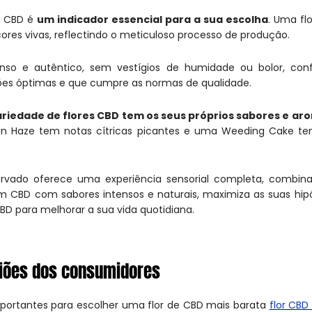
e CBD é
um indicador essencial para a sua escolha
. Uma fl
ores vivas, reflectindo o meticuloso processo de produção.
nso e autêntico, sem vestígios de humidade ou bolor, con
s óptimas e que cumpre as normas de qualidade.
riedade de flores CBD tem os seus próprios sabores e ar
n Haze tem notas cítricas picantes e uma Weeding Cake t
ado oferece uma experiência sensorial completa, combinan
um CBD com sabores intensos e naturais, maximiza as suas hip
CBD para melhorar a sua vida quotidiana.
niões dos consumidores
mportantes para escolher uma flor de CBD mais barata
flor CBD