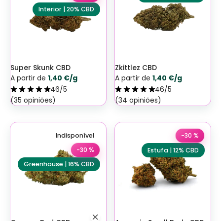
Interior | 20% CBD
Super Skunk CBD
Zkittlez CBD
A partir de
1,40 €/g
A partir de
1,40 €/g
46/5
46/5
(35 opiniões)
(34 opiniões)
Indisponível
-30 %
-30 %
Estufa | 12% CBD
Greenhouse | 16% CBD