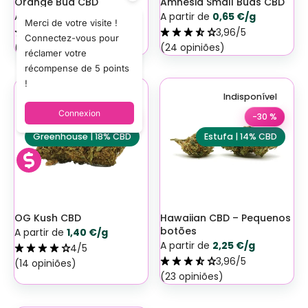
Orange Bud CBD
Amnesia Small Buds CBD
A partir de
1,40 €/g
A partir de
0,65 €/g
Merci de votre visite !
45/5
3,96/5
Connectez-vous pour
(37 opiniões)
(24 opiniões)
réclamer votre
récompense de 5 points
!
Indisponível
Indisponível
Connexion
-30 %
-30 %
Greenhouse | 18% CBD
Estufa | 14% CBD
OG Kush CBD
Hawaiian CBD – Pequenos
botões
A partir de
1,40 €/g
A partir de
2,25 €/g
4/5
3,96/5
(14 opiniões)
(23 opiniões)