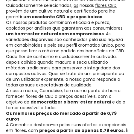
Cuidadosamente selecionadas,
as
nossas
flores CBD
provêm de um cultivo natural e certificado para lhe
garantir
um excelente CBD a preços baixos.
Os nossos produtos combinam eficácia e pureza,
apoiados por análises que garantem aos consumidores
um bem-estar natural sem compromissos
. As
variedades disponíveis são conhecidas pela sua riqueza
em canabinóides e pelo seu perfil aromático único, para
que possa tirar o máximo partido dos benefícios do CBD.
Cada flor de cânhamo é cuidadosamente cultivada,
depois colhida quando madura e seca utilizando
métodos tradicionais para preservar a integridade dos
compostos activos. Quer se trate de um principiante ou
de um utilizador experiente, a nossa gama responde a
todas as suas expectativas de qualidade.
A nossa marca, Cannabise, tem como ponto de honra
fornecer flores de CBD a preços acessíveis, com o
objetivo de
democratizar o bem-estar natural
e de o
tornar acessível a todos.
Os melhores preços do mercado a partir de 0,79
euros
A Cannabise destaca-se pelas suas ofertas excepcionais
em flores, com
preços a partir de apenas 0,79 euros.
É