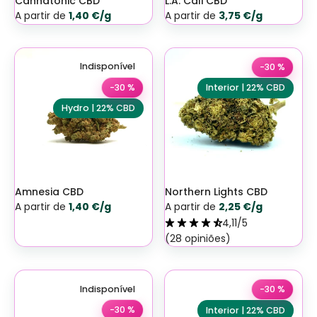
Cannatonic CBD
L.A. Cali CBD
A partir de
1,40 €/g
A partir de
3,75 €/g
Indisponível
-30 %
-30 %
Interior | 22% CBD
Hydro | 22% CBD
Amnesia CBD
Northern Lights CBD
A partir de
1,40 €/g
A partir de
2,25 €/g
4,11/5
(28 opiniões)
Indisponível
-30 %
-30 %
Interior | 22% CBD