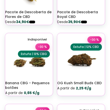
Pacote de Descoberta de
Pacote de Descoberta
Flores de CBD
Royal CBD
Desde
34,90€
Desde
35,90€
Indisponível
-30 %
-30 %
Estufa | 12% CBD
Estufa | 13% CBG
Banana CBG - Pequenos
OG Kush Small Buds CBD
botões
A partir de
2,25 €/g
A partir de
0,65 €/g