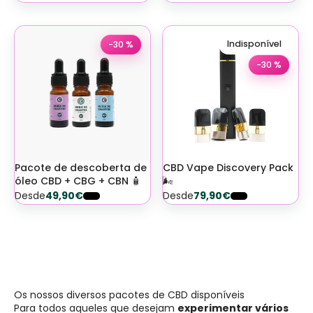
Indisponível
-30 %
-30 %
Pacote de descoberta de
CBD Vape Discovery Pack
óleo CBD + CBG + CBN 🧴
🌬️
Desde
49,90€
Desde
79,90€
Os nossos diversos pacotes de CBD disponíveis
Para todos aqueles que desejam
experimentar vários