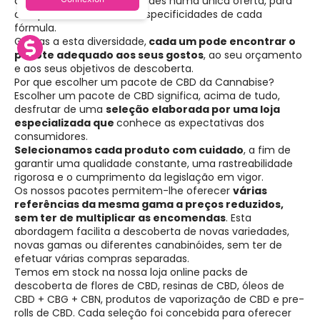
comparar vários canabinóides numa única oferta, para
compreender melhor as especificidades de cada
fórmula.
Graças a esta diversidade,
cada um pode encontrar o
pacote adequado aos seus gostos
, ao seu orçamento
e aos seus objetivos de descoberta.
Por que escolher um pacote de CBD da Cannabise?
Escolher um pacote de CBD significa, acima de tudo,
desfrutar de uma
seleção elaborada por uma loja
especializada que
conhece as expectativas dos
consumidores.
Selecionamos cada produto com cuidado
, a fim de
garantir uma qualidade constante, uma rastreabilidade
rigorosa e o cumprimento da legislação em vigor.
Os nossos pacotes permitem-lhe oferecer
várias
referências da mesma gama a preços reduzidos,
sem ter de multiplicar as encomendas
. Esta
abordagem facilita a descoberta de novas variedades,
novas gamas ou diferentes canabinóides, sem ter de
efetuar várias compras separadas.
Temos em stock na nossa loja online packs de
descoberta de flores de CBD, resinas de CBD, óleos de
CBD + CBG + CBN, produtos de vaporização de CBD e pre-
rolls de CBD. Cada seleção foi concebida para oferecer