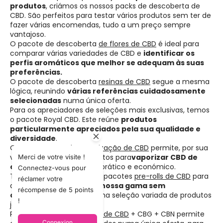
produtos
, criámos os nossos packs de descoberta de
CBD. São perfeitos para testar vários produtos sem ter de
fazer várias encomendas, tudo a um preço sempre
vantajoso.
O pacote de descoberta
de flores de CBD
é ideal para
comparar várias variedades de CBD e
identificar os
perfis aromáticos que melhor se adequam às suas
preferências.
O pacote de descoberta
resinas de CBD
segue a mesma
lógica, reunindo
várias referências cuidadosamente
selecionadas
numa única oferta.
Para os apreciadores de seleções mais exclusivas, temos
o pacote Royal CBD. Este reúne
produtos
particularmente apreciados pela sua qualidade e
diversidade
.
O nosso pacote
de vaporização de CBD
permite, por sua
vez, descobrir vários produtos para
vaporizar CBD de
Merci de votre visite !
qualidade
num formato prático e económico.
Connectez-vous pour
Também disponibilizamos pacotes
pre-rolls de CBD
para
réclamer votre
quem quiser
descobrir a nossa gama sem
récompense de 5 points
complicações
. Temos uma seleção variada de produtos
!
já preparados.
Por fim, o pacote
de óleos de CBD
+ CBG + CBN permite
Connexion